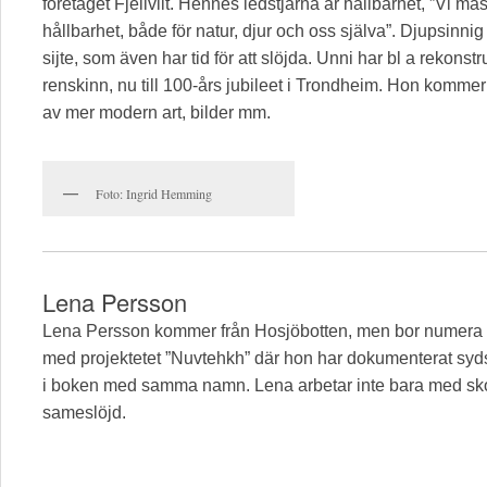
företaget Fjellvilt. Hennes ledstjärna är hållbarhet, ”Vi måst
hållbarhet, både för natur, djur och oss själva”. Djupsinni
sijte, som även har tid för att slöjda. Unni har bl a rekons
renskinn, nu till 100-års jubileet i Trondheim. Hon komm
av mer modern art, bilder mm.
Foto: Ingrid Hemming
Lena Persson
Lena Persson kommer från Hosjöbotten, men bor numera i
med projektetet ”Nuvtehkh” där hon har dokumenterat syds
i boken med samma namn. Lena arbetar inte bara med skor,
sameslöjd.