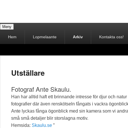
Lopmenaestie
Meny
Vi synliggör sydsamisk kultur
Primär
Hem
Lopmelaante
Arkiv
Kontakta oss!
meny
Utställare
Fotograf Ante Skaulu.
Han har alltid haft ett brinnande intresse för djur och nat
fotografier där även renskötseln fångats i vackra ögonblick
Ante lyckas fånga ögonblick med sin kamera som vi andra 
små små detaljer blir storslagna motiv.
Hemsida:
Skaulu.se
”