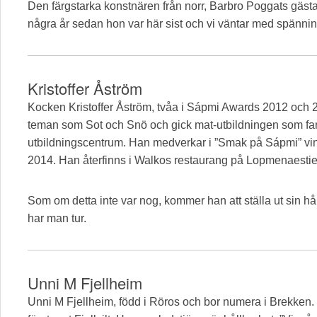
Den färgstarka konstnären från norr, Barbro Poggats gästa
några år sedan hon var här sist och vi väntar med spännin
Kristoffer Åström
Kocken Kristoffer Åström, tvåa i Sápmi Awards 2012 och 
teman som Sot och Snö och gick mat-utbildningen som f
utbildningscentrum. Han medverkar i ”Smak på Sápmi” vinn
2014. Han återfinns i Walkos restaurang på Lopmenaesti
Som om detta inte var nog, kommer han att ställa ut sin 
har man tur.
Unni M Fjellheim
Unni M Fjellheim, född i Röros och bor numera i Brekken.