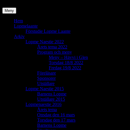
Lopmenaestie
Meny
Vi synliggör sydsamisk kultur
Primär
Hem
Lopmelaante
meny
Förstudie Lopme Laante
Arkiv
Lopme Naestie 2022
Årets tema 2022
Program och meny
Meny – Hävvi i Glen
Torsdag 18/8 2022
Fredag 19/8 2022
Föreläsare
Sponsorer
Utställare
Lopme Naestie 2015
Barnens Lopme
Utställare 2015
Lopmenaestie 2016
Årets tema
Onsdag den 16 mars
Torsdag den 17 mars
Barnens Lopme