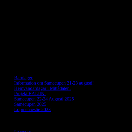
Senaste inläggen
Barnläger.
Information om Samecupen 21-23 augusti!
Hemvändardagar i Mittådalen.
Projekt EALIIN.
Samecupen 22-24 Augusti 2025
Samecupen 2025
Lopmenaestie 2023
Meta