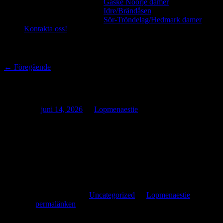
Gaske Nöörje damer
Idre/Brändåsen
Sör-Tröndelag/Hedmark damer
Kontakta oss!
Inläggsnavigering
←
Föregående
Barnläger.
Skrevs den
juni 14, 2026
av
Lopmenaestie
Välkomna alla barn mellan 6 och 12 år på samiskt läger i Mittådalen
den 18-20 Augusti.
Under dessa dagar kommer de lekas,pysslas,sjungas och mycket
mer.
Hoppas ni vill vara med. sista anmälningsdag 31 juli.
Det här inlägget postades i
Uncategorized
av
Lopmenaestie
.
Bokmärk
permalänken
.
Kommentarer är stängda.